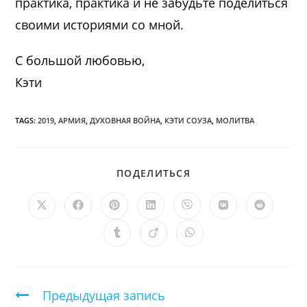
практика, практика и не забудьте поделиться
своими историями со мной.
С большой любовью,
Кэти
TAGS:
2019
,
АРМИЯ
,
ДУХОВНАЯ ВОЙНА
,
КЭТИ СОУЗА
,
МОЛИТВА
ПОДЕЛИТЬСЯ
ПОДЕЛИТЬСЯ
ЭТИМ
КОНТЕНТОМ
Открывается
Открывается
Открывается
Открывается
Открывается
Открывается
Открыв
в
в
в
в
в
в
в
новом
новом
новом
новом
новом
новом
новом
Открывается
Открывается
Открывается
окне
окне
окне
окне
окне
окне
окне
в
в
в
новом
новом
новом
окне
окне
окне
Продолжить
Предыдущая запись