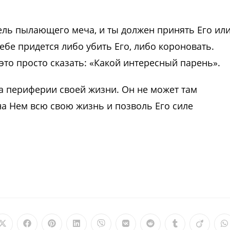
тель пылающего меча, и ты должен принять Его ил
Тебе придется либо убить Его, либо короновать.
это просто сказать: «Какой интересный парень».
а периферии своей жизни. Он не может там
на Нем всю свою жизнь и позволь Его силе
Открывается
Открывается
Открывается
Открывается
Открывается
Открывается
Открывается
Открываетс
Откры
О