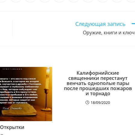
в
в
в
в
в
в
в
в
в
в
новом
новом
новом
новом
новом
новом
новом
новом
новом
н
окне
окне
окне
окне
окне
окне
окне
окне
окне
о
Следующая запись
Оружие, книги и клю
Калифорнийские
священники перестанут
венчать однополые пары
после прошедших пожаров
и торнадо
18/09/2020
Открытки