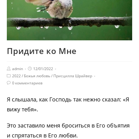
Придите ко Мне
admin
12/01/2022
2022
/
Божья любовь
/
Присцилла Шрайвер
0 комментариев
Я слышала, как Господь так нежно сказал: «Я
вижу тебя».
Это заставило меня броситься в Его объятия
и спрятаться в Его любви.