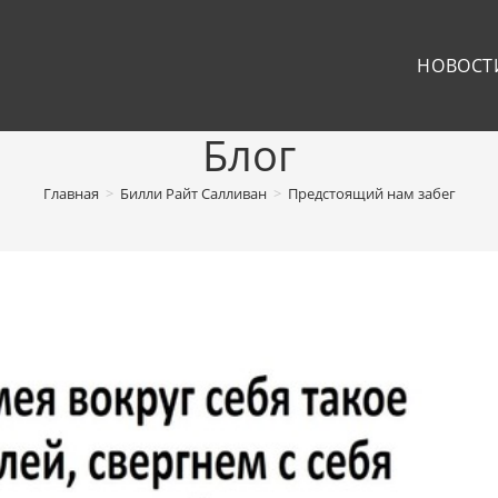
НОВОСТ
Блог
Главная
>
Билли Райт Салливан
>
Предстоящий нам забег