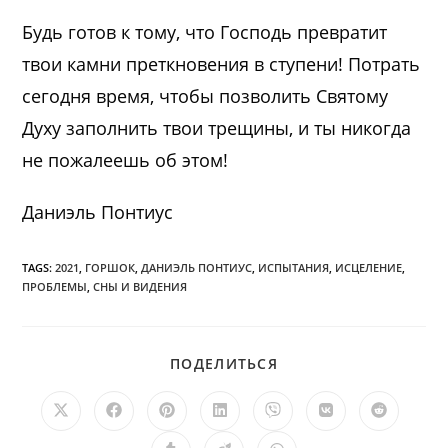
Будь готов к тому, что Господь превратит
твои камни преткновения в ступени! Потрать
сегодня время, чтобы позволить Святому
Духу заполнить твои трещины, и ты никогда
не пожалеешь об этом!
Даниэль Понтиус
TAGS:
2021
,
ГОРШОК
,
ДАНИЭЛЬ ПОНТИУС
,
ИСПЫТАНИЯ
,
ИСЦЕЛЕНИЕ
,
ПРОБЛЕМЫ
,
СНЫ И ВИДЕНИЯ
ПОДЕЛИТЬСЯ
ПОДЕЛИТЬСЯ
ЭТИМ
КОНТЕНТОМ
Открывается
Открывается
Открывается
Открывается
Открывается
Открывается
Открыв
в
в
в
в
в
в
в