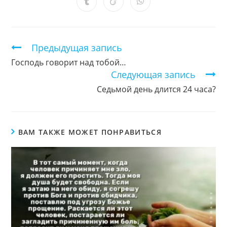
новом
новом
новом
новом
новом
новом
новом
Открывается
Открывается
Открывается
окне
окне
окне
окне
окне
окне
окне
в
в
в
новом
новом
новом
окне
окне
окне
Продолжить
Предыдущая запись
чтение
Господь говорит над тобой…
Следующая запись
Седьмой день длится 24 часа?
ВАМ ТАКЖЕ МОЖЕТ ПОНРАВИТЬСЯ