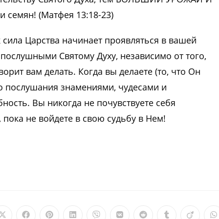
семян! (Матфея 13:18-23)
к сила Царства начинает проявляться в вашей
послушными Святому Духу, независимо от того,
орит вам делать. Когда вы делаете (то, что Он
го послушания знамениями, чудесами и
ность. Вы никогда не почувствуете себя
пока не войдете в свою судьбу в Нем!
Открывается
Открывается
Открывается
Открывается
Открывается
Открывается
Открывается
Открываетс
Откры
О