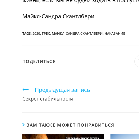
жизни, если мы не будем ходить в послуш
Майкл-Сандра Скантлбери
TAGS:
2020
,
ГРЕХ
,
МАЙКЛ-САНДРА СКАНТЛБЕРИ
,
НАКАЗАНИЕ
ПОДЕЛИТЬСЯ
ПОДЕЛИТЬСЯ
ЭТИМ
КОНТЕНТОМ
Продолжить
Предыдущая запись
чтение
Секрет стабильности
ВАМ ТАКЖЕ МОЖЕТ ПОНРАВИТЬСЯ