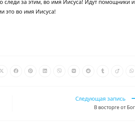
о следи за этим, во имя Иисуса! Идут помощники и
и это во имя Иисуса!
Открывается
Открывается
Открывается
Открывается
Открывается
Открывается
Открывается
Открываетс
Откры
О
в
в
в
в
в
в
в
в
в
в
новом
новом
новом
новом
новом
новом
новом
новом
новом
н
окне
окне
окне
окне
окне
окне
окне
окне
окне
о
Следующая запись
В восторге от Бо