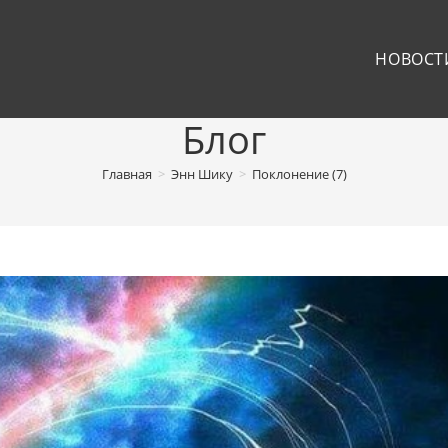
НОВОСТ
Блог
Главная
>
Энн Шику
>
Поклонение (7)