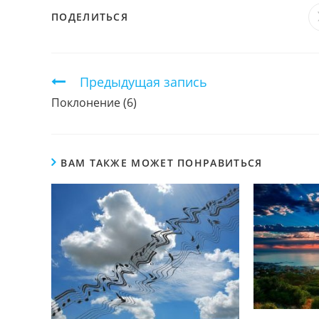
ПОДЕЛИТЬСЯ
ПОДЕЛИТЬСЯ
ЭТИМ
КОНТЕНТОМ
Продолжить
Предыдущая запись
чтение
Поклонение (6)
ВАМ ТАКЖЕ МОЖЕТ ПОНРАВИТЬСЯ