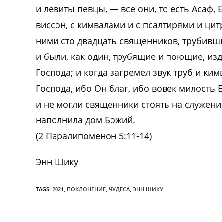
и левиты певцы, — все они, то есть Асаф, 
виссон, с кимвалами и с псалтирями и цит
ними сто двадцать священников, трубивш
и были, как один, трубящие и поющие, из
Господа; и когда загремел звук труб и ки
Господа, ибо Он благ, ибо вовек милость 
и не могли священники стоять на служени
наполнила дом Божий.
(2 Паралипоменон 5:11-14)
Энн Шику
TAGS:
2021
,
ПОКЛОНЕНИЕ
,
ЧУДЕСА
,
ЭНН ШИКУ