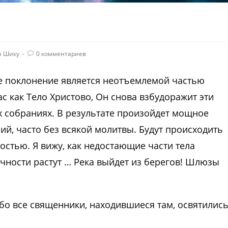
н Шику
0 комментариев
е поклонение является неотъемлемой частью
с как Тело Христово, Он снова взбудоражит эти
х собраниях. В результате произойдет мощное
ий, часто без всякой молитвы. Будут происходить
остью. Я вижу, как недостающие части тела
чности растут … Река выйдет из берегов! Шлюзы
бо все священники, находившиеся там, освятилис