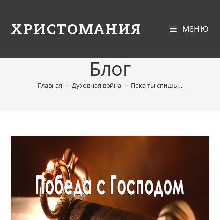
ХРИСТОМАНИЯ
МЕНЮ
Блог
Главная
>
Духовная война
>
Пока ты спишь…