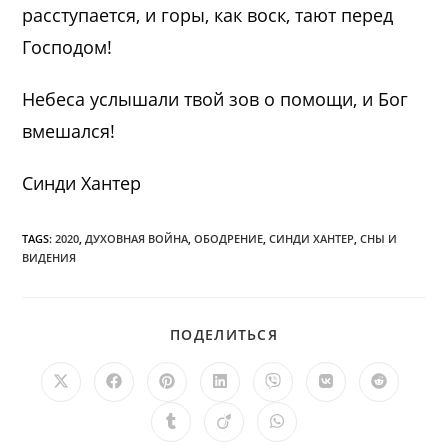
расступается, и горы, как воск, тают перед
Господом!
Небеса услышали твой зов о помощи, и Бог
вмешался!
Синди Хантер
TAGS:
2020
,
ДУХОВНАЯ ВОЙНА
,
ОБОДРЕНИЕ
,
СИНДИ ХАНТЕР
,
СНЫ И
ВИДЕНИЯ
ПОДЕЛИТЬСЯ
ПОДЕЛИТЬСЯ
ЭТИМ
КОНТЕНТОМ
Открывается
Открывается
Открывается
Открывается
Открывается
Открывается
Открыв
в
в
в
в
в
в
в
новом
новом
новом
новом
новом
новом
новом
Открывается
Открывается
Открывается
окне
окне
окне
окне
окне
окне
окне
в
в
в