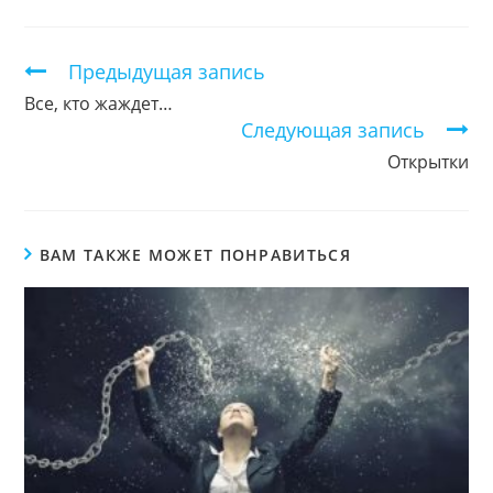
новом
новом
новом
окне
окне
окне
Продолжить
Предыдущая запись
чтение
Все, кто жаждет…
Следующая запись
Открытки
ВАМ ТАКЖЕ МОЖЕТ ПОНРАВИТЬСЯ