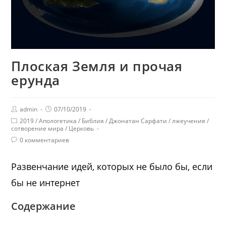
Плоская Земля и прочая
ерунда
admin
07/10/2019
2019
/
Апологетика
/
Библия
/
Джонатан Сарфати
/
лжеучения
/
сотворение мира
/
Церковь
0 комментариев
Развенчание идей, которых не было бы, если
бы не интернет
Содержание