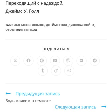
Переходящий с надеждой,
Джеймс У. Голл
TAGS:
2020
,
БОЖЬЯ ЛЮБОВЬ
,
ДЖЕЙМС ГОЛЛ
,
ДУХОВНАЯ ВОЙНА
,
ОБОДРЕНИЕ
,
ПЕРЕХОД
ПОДЕЛИТЬСЯ
ПОДЕЛИТЬСЯ
ЭТИМ
КОНТЕНТОМ
Открывается
Открывается
Открывается
Открывается
Открывается
Открывается
Открыв
в
в
в
в
в
в
в
новом
новом
новом
новом
новом
новом
новом
Открывается
Открывается
Открывается
окне
окне
окне
окне
окне
окне
окне
в
в
в
новом
новом
новом
окне
окне
окне
Продолжить
Предыдущая запись
чтение
Будь маяком в темноте
Следующая запись