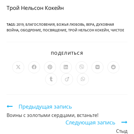
Трой Нельсон Кокейн
TAGS:
2019
,
БЛАГОСЛОВЕНИЯ
,
БОЖЬЯ ЛЮБОВЬ
,
ВЕРА
,
ДУХОВНАЯ
ВОЙНА
,
ОБОДРЕНИЕ
,
ПОСВЯЩЕНИЕ
,
ТРОЙ НЕЛЬСОН КОКЕЙН
,
ЧИСТОЕ
ПОДЕЛИТЬСЯ
ПОДЕЛИТЬСЯ
ЭТИМ
КОНТЕНТОМ
Открывается
Открывается
Открывается
Открывается
Открывается
Открывается
Открыв
в
в
в
в
в
в
в
новом
новом
новом
новом
новом
новом
новом
Открывается
Открывается
Открывается
окне
окне
окне
окне
окне
окне
окне
в
в
в
новом
новом
новом
окне
окне
окне
Продолжить
Предыдущая запись
чтение
Воины с золотыми сердцами, встаньте!
Следующая запись
Стыд