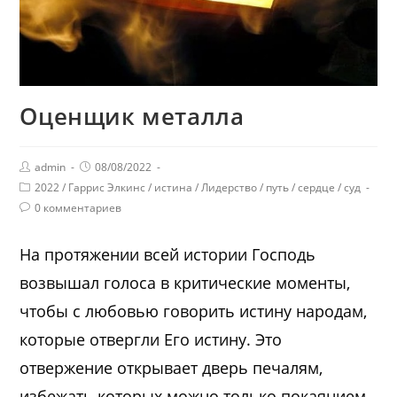
Оценщик металла
admin
08/08/2022
2022
/
Гаррис Элкинс
/
истина
/
Лидерство
/
путь
/
сердце
/
суд
0 комментариев
На протяжении всей истории Господь
возвышал голоса в критические моменты,
чтобы с любовью говорить истину народам,
которые отвергли Его истину. Это
отвержение открывает дверь печалям,
избежать которых можно только покаянием.