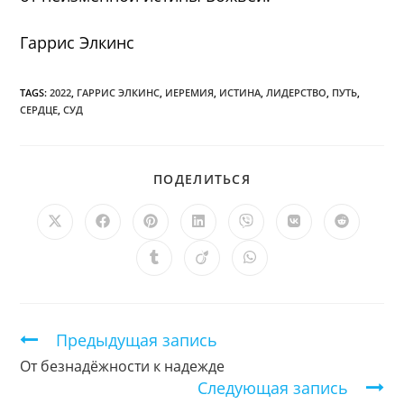
Гаррис Элкинс
TAGS:
2022
,
ГАРРИС ЭЛКИНС
,
ИЕРЕМИЯ
,
ИСТИНА
,
ЛИДЕРСТВО
,
ПУТЬ
,
СЕРДЦЕ
,
СУД
ПОДЕЛИТЬСЯ
ПОДЕЛИТЬСЯ
ЭТИМ
КОНТЕНТОМ
Открывается
Открывается
Открывается
Открывается
Открывается
Открывается
Открыв
в
в
в
в
в
в
в
новом
новом
новом
новом
новом
новом
новом
Открывается
Открывается
Открывается
окне
окне
окне
окне
окне
окне
окне
в
в
в
новом
новом
новом
окне
окне
окне
Продолжить
Предыдущая запись
чтение
От безнадёжности к надежде
Следующая запись