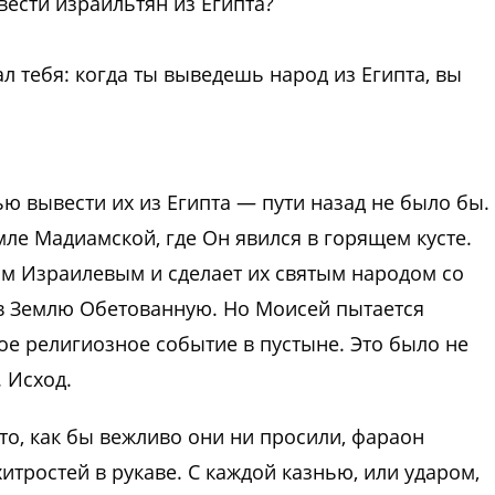
ывести израильтян из Египта?
лал тебя: когда ты выведешь народ из Египта, вы
ью вывести их из Египта — пути назад не было бы.
емле Мадиамской, где Он явился в горящем кусте.
ом Израилевым и сделает их святым народом со
 в Землю Обетованную. Но Моисей пытается
вое религиозное событие в пустыне. Это было не
 Исход.
 что, как бы вежливо они ни просили, фараон
хитростей в рукаве. С каждой казнью, или ударом,