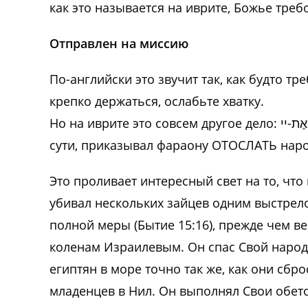
как это называется на иврите, Божье треб
Отправлен на миссию
По-английски это звучит так, как будто тр
крепко держаться, ослабьте хватку.
Но на иврите это совсем другое дело: שַׁלַּח אֶת-יי означает «отошли Мой народ». Моисей, по
сути, приказывал фараону ОТОСЛАТЬ наро
Это проливает интересный свет на то, что
убивал нескольких зайцев одним выстрело
полной меры (Бытие 15:16), прежде чем в
коленам Израилевым. Он спас Свой народ з
египтян в море точно так же, как они сб
младенцев в Нил. Он выполнял Свои обет