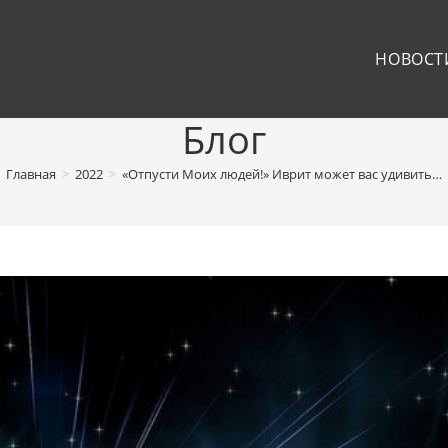
НОВОСТ
Блог
Главная
>
2022
>
«Отпусти Моих людей!» Иврит может вас удивить…