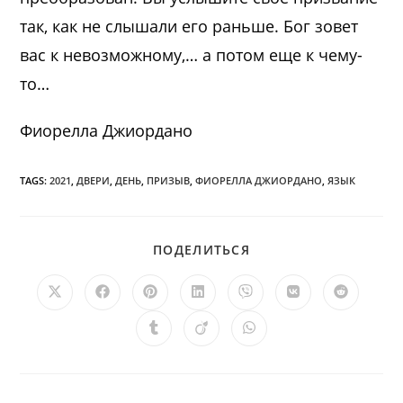
так, как не слышали его раньше. Бог зовет
вас к невозможному,… а потом еще к чему-
то…
Фиорелла Джиордано
TAGS:
2021
,
ДВЕРИ
,
ДЕНЬ
,
ПРИЗЫВ
,
ФИОРЕЛЛА ДЖИОРДАНО
,
ЯЗЫК
ПОДЕЛИТЬСЯ
ПОДЕЛИТЬСЯ
ЭТИМ
КОНТЕНТОМ
Открывается
Открывается
Открывается
Открывается
Открывается
Открывается
Открыв
в
в
в
в
в
в
в
новом
новом
новом
новом
новом
новом
новом
Открывается
Открывается
Открывается
окне
окне
окне
окне
окне
окне
окне
в
в
в
новом
новом
новом
окне
окне
окне