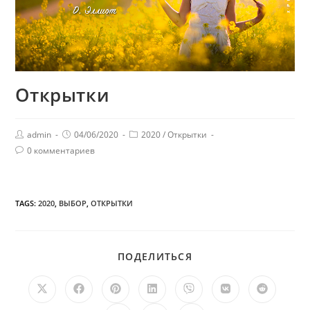
Открытки
admin
04/06/2020
2020
/
Открытки
0 комментариев
TAGS:
2020
,
ВЫБОР
,
ОТКРЫТКИ
ПОДЕЛИТЬСЯ
ПОДЕЛИТЬСЯ
ЭТИМ
КОНТЕНТОМ
Открывается
Открывается
Открывается
Открывается
Открывается
Открывается
Открыв
в
в
в
в
в
в
в