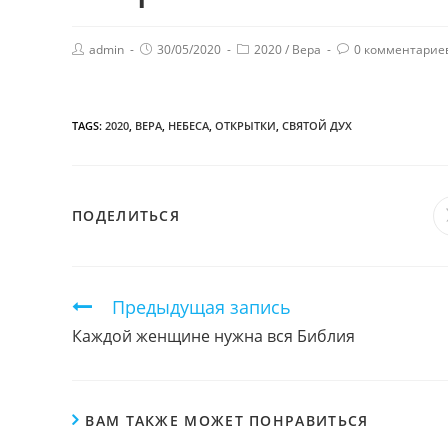
admin
30/05/2020
2020
/
Вера
0 комментарие
TAGS:
2020
,
ВЕРА
,
НЕБЕСА
,
ОТКРЫТКИ
,
СВЯТОЙ ДУХ
ПОДЕЛИТЬСЯ
ПОДЕЛИТЬСЯ
ЭТИМ
КОНТЕНТОМ
Продолжить
Предыдущая запись
чтение
Каждой женщине нужна вся Библия
ВАМ ТАКЖЕ МОЖЕТ ПОНРАВИТЬСЯ