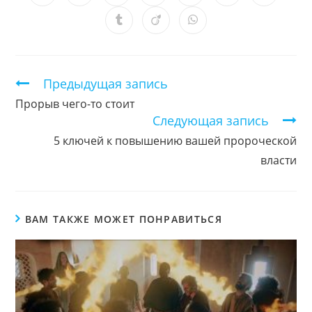
в
в
в
в
в
в
в
новом
новом
новом
новом
новом
новом
новом
Открывается
Открывается
Открывается
окне
окне
окне
окне
окне
окне
окне
в
в
в
новом
новом
новом
окне
окне
окне
Продолжить
Предыдущая запись
чтение
Прорыв чего-то стоит
Следующая запись
5 ключей к повышению вашей пророческой
власти
ВАМ ТАКЖЕ МОЖЕТ ПОНРАВИТЬСЯ