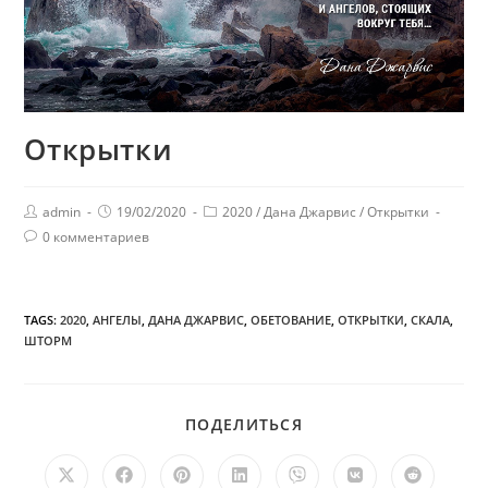
Открытки
admin
19/02/2020
2020
/
Дана Джарвис
/
Открытки
0 комментариев
TAGS:
2020
,
АНГЕЛЫ
,
ДАНА ДЖАРВИС
,
ОБЕТОВАНИЕ
,
ОТКРЫТКИ
,
СКАЛА
,
ШТОРМ
ПОДЕЛИТЬСЯ
ПОДЕЛИТЬСЯ
ЭТИМ
КОНТЕНТОМ
Открывается
Открывается
Открывается
Открывается
Открывается
Открывается
Открыв