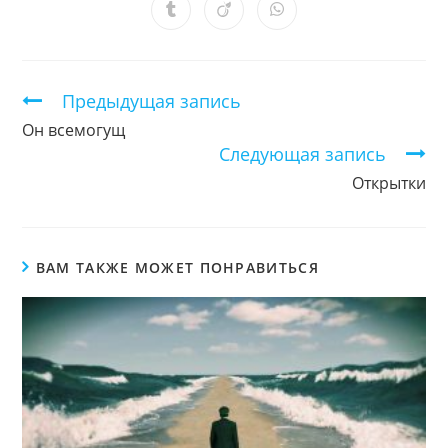
новом
новом
новом
новом
новом
новом
новом
Открывается
Открывается
Открывается
окне
окне
окне
окне
окне
окне
окне
в
в
в
новом
новом
новом
окне
окне
окне
Продолжить
Предыдущая запись
чтение
Он всемогущ
Следующая запись
Открытки
ВАМ ТАКЖЕ МОЖЕТ ПОНРАВИТЬСЯ