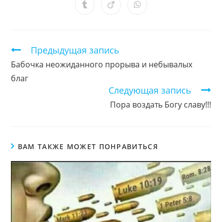
новом
новом
новом
новом
новом
новом
новом
Открывается
Открывается
Открывается
окне
окне
окне
окне
окне
окне
окне
в
в
в
новом
новом
новом
окне
окне
окне
Продолжить
Предыдущая запись
чтение
Бабочка неожиданного прорыва и небывалых
благ
Следующая запись
Пора воздать Богу славу!!!
ВАМ ТАКЖЕ МОЖЕТ ПОНРАВИТЬСЯ