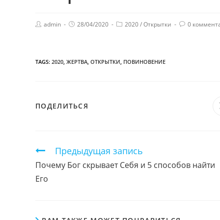
admin
28/04/2020
2020
/
Открытки
0 коммент
TAGS:
2020
,
ЖЕРТВА
,
ОТКРЫТКИ
,
ПОВИНОВЕНИЕ
ПОДЕЛИТЬСЯ
ПОДЕЛИТЬСЯ
ЭТИМ
КОНТЕНТОМ
Продолжить
Предыдущая запись
чтение
Почему Бог скрывает Себя и 5 способов найти
Его