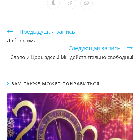
новом
новом
новом
новом
новом
новом
новом
Открывается
Открывается
Открывается
окне
окне
окне
окне
окне
окне
окне
в
в
в
новом
новом
новом
окне
окне
окне
Продолжить
Предыдущая запись
чтение
Доброе имя
Следующая запись
Слово и Царь здесь! Мы действительно свободны!
ВАМ ТАКЖЕ МОЖЕТ ПОНРАВИТЬСЯ