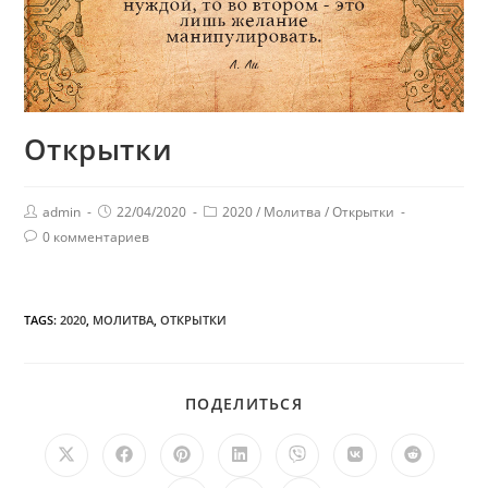
Открытки
admin
22/04/2020
2020
/
Молитва
/
Открытки
0 комментариев
TAGS:
2020
,
МОЛИТВА
,
ОТКРЫТКИ
ПОДЕЛИТЬСЯ
ПОДЕЛИТЬСЯ
ЭТИМ
КОНТЕНТОМ
Открывается
Открывается
Открывается
Открывается
Открывается
Открывается
Открыв
в
в
в
в
в
в
в