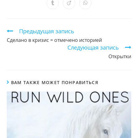
новом
новом
новом
новом
новом
новом
новом
Открывается
Открывается
Открывается
окне
окне
окне
окне
окне
окне
окне
в
в
в
новом
новом
новом
окне
окне
окне
Продолжить
Предыдущая запись
чтение
Сделано в кризис = отмечено историей
Следующая запись
Открытки
ВАМ ТАКЖЕ МОЖЕТ ПОНРАВИТЬСЯ