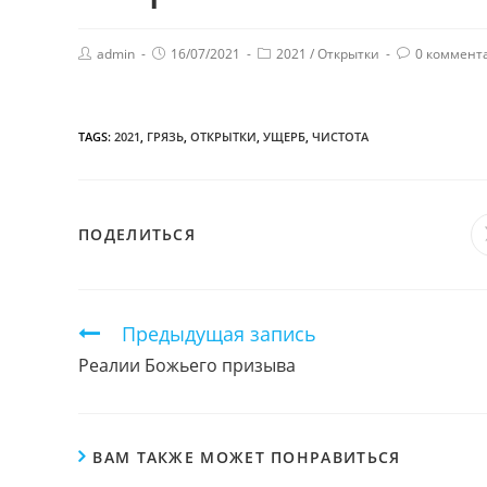
admin
16/07/2021
2021
/
Открытки
0 коммент
TAGS:
2021
,
ГРЯЗЬ
,
ОТКРЫТКИ
,
УЩЕРБ
,
ЧИСТОТА
ПОДЕЛИТЬСЯ
ПОДЕЛИТЬСЯ
ЭТИМ
КОНТЕНТОМ
Продолжить
Предыдущая запись
чтение
Реалии Божьего призыва
ВАМ ТАКЖЕ МОЖЕТ ПОНРАВИТЬСЯ