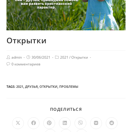
Открытки
admin
30/06/2021
2021
/
Открытки
0 комментариев
TAGS:
2021
,
ДРУЗЬЯ
,
ОТКРЫТКИ
,
ПРОБЛЕМЫ
ПОДЕЛИТЬСЯ
ПОДЕЛИТЬСЯ
ЭТИМ
КОНТЕНТОМ
Открывается
Открывается
Открывается
Открывается
Открывается
Открывается
Открыв
в
в
в
в
в
в
в