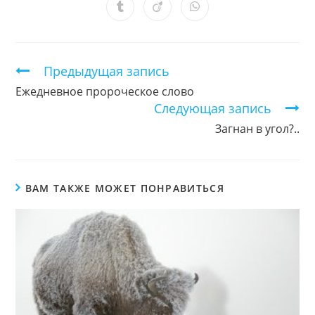
новом
новом
новом
новом
новом
новом
новом
Открывается
Открывается
Открывается
окне
окне
окне
окне
окне
окне
окне
в
в
в
новом
новом
новом
окне
окне
окне
Продолжить
Предыдущая запись
чтение
Ежедневное пророческое слово
Следующая запись
Загнан в угол?..
ВАМ ТАКЖЕ МОЖЕТ ПОНРАВИТЬСЯ