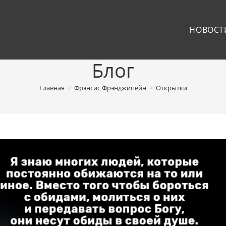
НОВОСТ
Блог
Главная
>
Фрэнсис Фрэнджипейн
>
Открытки