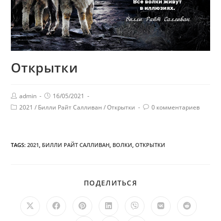
Открытки
admin
16/05/2021
2021
/
Билли Райт Салливан
/
Открытки
0 комментариев
TAGS:
2021
,
БИЛЛИ РАЙТ САЛЛИВАН
,
ВОЛКИ
,
ОТКРЫТКИ
ПОДЕЛИТЬСЯ
ПОДЕЛИТЬСЯ
ЭТИМ
КОНТЕНТОМ
Открывается
Открывается
Открывается
Открывается
Открывается
Открывается
Открыв
в
в
в
в
в
в
в