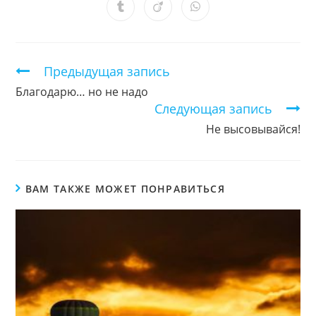
новом
новом
новом
новом
новом
новом
новом
Открывается
Открывается
Открывается
окне
окне
окне
окне
окне
окне
окне
в
в
в
новом
новом
новом
окне
окне
окне
Продолжить
Предыдущая запись
чтение
Благодарю… но не надо
Следующая запись
Не высовывайся!
ВАМ ТАКЖЕ МОЖЕТ ПОНРАВИТЬСЯ