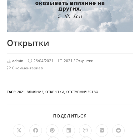
Открытки
admin
26/04/2021
2021
/
Открытки
0 комментариев
TAGS:
2021
,
ВЛИЯНИЕ
,
ОТКРЫТКИ
,
ОТСТУПНИЧЕСТВО
ПОДЕЛИТЬСЯ
ПОДЕЛИТЬСЯ
ЭТИМ
КОНТЕНТОМ
Открывается
Открывается
Открывается
Открывается
Открывается
Открывается
Открыв
в
в
в
в
в
в
в