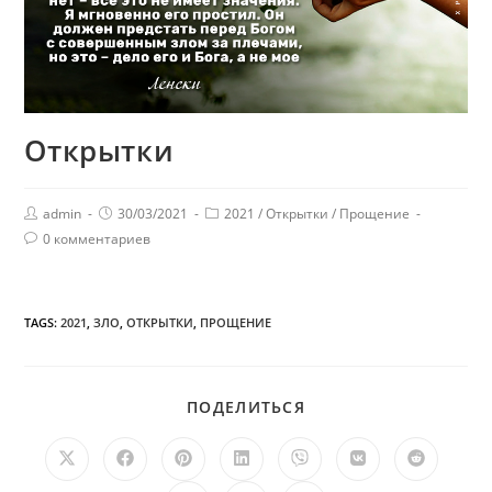
Открытки
admin
30/03/2021
2021
/
Открытки
/
Прощение
0 комментариев
TAGS:
2021
,
ЗЛО
,
ОТКРЫТКИ
,
ПРОЩЕНИЕ
ПОДЕЛИТЬСЯ
ПОДЕЛИТЬСЯ
ЭТИМ
КОНТЕНТОМ
Открывается
Открывается
Открывается
Открывается
Открывается
Открывается
Открыв
в
в
в
в
в
в
в