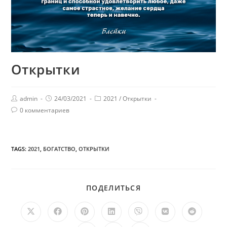
Открытки
admin
24/03/2021
2021
/
Открытки
0 комментариев
TAGS:
2021
,
БОГАТСТВО
,
ОТКРЫТКИ
ПОДЕЛИТЬСЯ
ПОДЕЛИТЬСЯ
ЭТИМ
КОНТЕНТОМ
Открывается
Открывается
Открывается
Открывается
Открывается
Открывается
Открыв
в
в
в
в
в
в
в