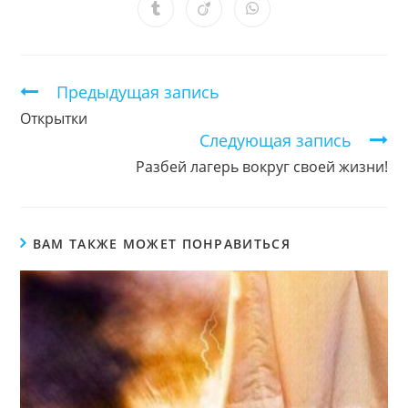
новом
новом
новом
новом
новом
новом
новом
Открывается
Открывается
Открывается
окне
окне
окне
окне
окне
окне
окне
в
в
в
новом
новом
новом
окне
окне
окне
Продолжить
Предыдущая запись
чтение
Открытки
Следующая запись
Разбей лагерь вокруг своей жизни!
ВАМ ТАКЖЕ МОЖЕТ ПОНРАВИТЬСЯ