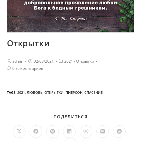
Открытки
admin
02/03/2021
2021
/
Открытки
0 комментариев
TAGS:
2021
,
ЛЮБОВЬ
,
ОТКРЫТКИ
,
ПИЕРСОН
,
СПАСЕНИЕ
ПОДЕЛИТЬСЯ
ПОДЕЛИТЬСЯ
ЭТИМ
КОНТЕНТОМ
Открывается
Открывается
Открывается
Открывается
Открывается
Открывается
Открыв
в
в
в
в
в
в
в