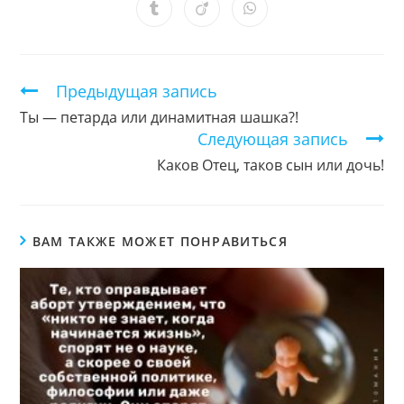
новом
новом
новом
новом
новом
новом
новом
Открывается
Открывается
Открывается
окне
окне
окне
окне
окне
окне
окне
в
в
в
новом
новом
новом
окне
окне
окне
Продолжить
Предыдущая запись
чтение
Ты — петарда или динамитная шашка?!
Следующая запись
Каков Отец, таков сын или дочь!
ВАМ ТАКЖЕ МОЖЕТ ПОНРАВИТЬСЯ