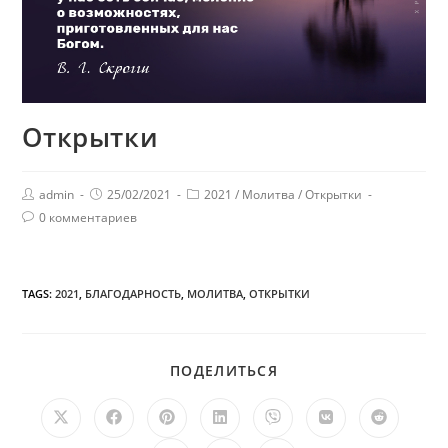
Открытки
admin
25/02/2021
2021
/
Молитва
/
Открытки
0 комментариев
TAGS:
2021
,
БЛАГОДАРНОСТЬ
,
МОЛИТВА
,
ОТКРЫТКИ
ПОДЕЛИТЬСЯ
ПОДЕЛИТЬСЯ
ЭТИМ
КОНТЕНТОМ
Открывается
Открывается
Открывается
Открывается
Открывается
Открывается
Открыв
в
в
в
в
в
в
в