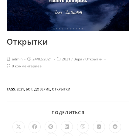
Открытки
admin
24/02/2021
2021
/
Вера
/
Открытки
0 комментариев
TAGS:
2021
,
БОГ
,
ДОВЕРИЕ
,
ОТКРЫТКИ
ПОДЕЛИТЬСЯ
ПОДЕЛИТЬСЯ
ЭТИМ
КОНТЕНТОМ
Открывается
Открывается
Открывается
Открывается
Открывается
Открывается
Открыв
в
в
в
в
в
в
в