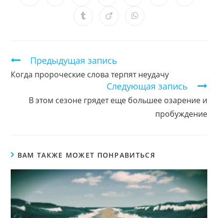
Открывается
Открывается
Открывается
Открывается
Открывается
Открывается
Открыв
в
в
в
в
в
в
в
новом
новом
новом
новом
новом
новом
новом
Открывается
Открывается
Открывается
окне
окне
окне
окне
окне
окне
окне
в
в
в
новом
новом
новом
окне
окне
окне
Продолжить
Предыдущая запись
чтение
Когда пророческие слова терпят неудачу
Следующая запись
В этом сезоне грядет еще большее озарение и
пробуждение
ВАМ ТАКЖЕ МОЖЕТ ПОНРАВИТЬСЯ