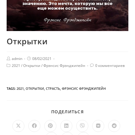
Открытки
admin
08/02/2021
2021
/
Открытки
/
Фрэнсис Фрэнджипейн
0 комментариев
TAGS:
2021
,
ОТКРЫТКИ
,
СТРАСТЬ
,
ФРЭНСИС ФРЭНДЖИПЕЙН
ПОДЕЛИТЬСЯ
ПОДЕЛИТЬСЯ
ЭТИМ
КОНТЕНТОМ
Открывается
Открывается
Открывается
Открывается
Открывается
Открывается
Открыв
в
в
в
в
в
в
в