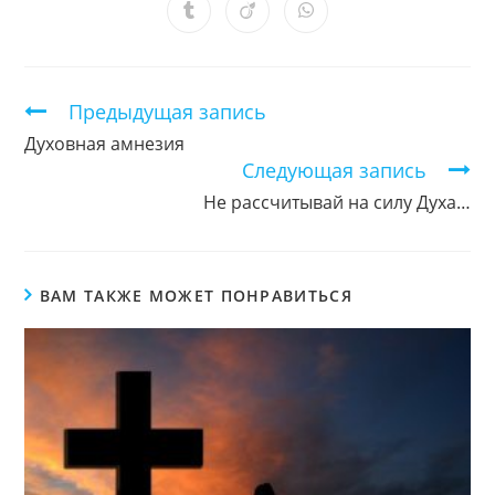
новом
новом
новом
новом
новом
новом
новом
Открывается
Открывается
Открывается
окне
окне
окне
окне
окне
окне
окне
в
в
в
новом
новом
новом
окне
окне
окне
Продолжить
Предыдущая запись
чтение
Духовная амнезия
Следующая запись
Не рассчитывай на силу Духа…
ВАМ ТАКЖЕ МОЖЕТ ПОНРАВИТЬСЯ