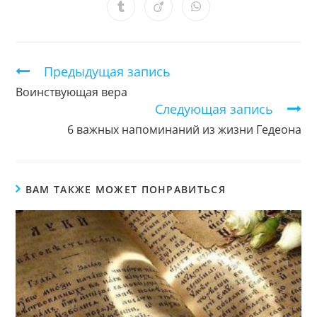
новом
новом
новом
новом
новом
новом
новом
Открывается
Открывается
Открывается
окне
окне
окне
окне
окне
окне
окне
в
в
в
новом
новом
новом
окне
окне
окне
Продолжить
Предыдущая запись
чтение
Воинствующая вера
Следующая запись
6 важных напоминаний из жизни Гедеона
ВАМ ТАКЖЕ МОЖЕТ ПОНРАВИТЬСЯ