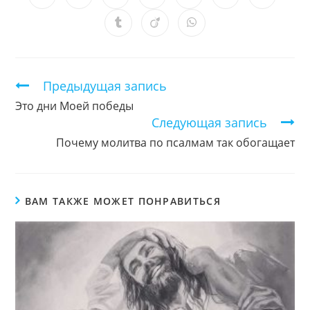
Открывается
Открывается
Открывается
Открывается
Открывается
Открывается
Открыв
в
в
в
в
в
в
в
новом
новом
новом
новом
новом
новом
новом
Открывается
Открывается
Открывается
окне
окне
окне
окне
окне
окне
окне
в
в
в
новом
новом
новом
окне
окне
окне
Продолжить
Предыдущая запись
чтение
Это дни Моей победы
Следующая запись
Почему молитва по псалмам так обогащает
ВАМ ТАКЖЕ МОЖЕТ ПОНРАВИТЬСЯ