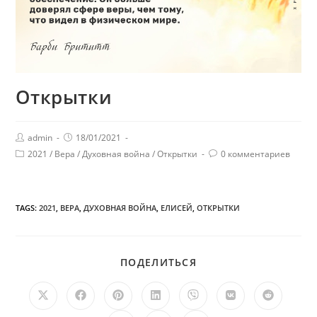
Открытки
admin
18/01/2021
2021
/
Вера
/
Духовная война
/
Открытки
0 комментариев
TAGS:
2021
,
ВЕРА
,
ДУХОВНАЯ ВОЙНА
,
ЕЛИСЕЙ
,
ОТКРЫТКИ
ПОДЕЛИТЬСЯ
ПОДЕЛИТЬСЯ
ЭТИМ
КОНТЕНТОМ
Открывается
Открывается
Открывается
Открывается
Открывается
Открывается
Открыв
в
в
в
в
в
в
в