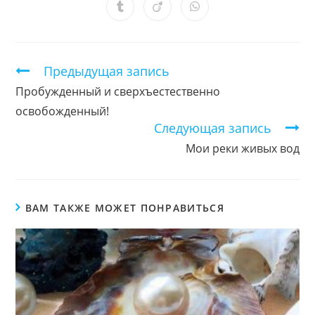
новом
новом
новом
новом
новом
новом
новом
Открывается
Открывается
Открывается
окне
окне
окне
окне
окне
окне
окне
в
в
в
новом
новом
новом
окне
окне
окне
Продолжить
Предыдущая запись
чтение
Пробужденный и сверхъестественно
освобожденный!
Следующая запись
Мои реки живых вод
ВАМ ТАКЖЕ МОЖЕТ ПОНРАВИТЬСЯ