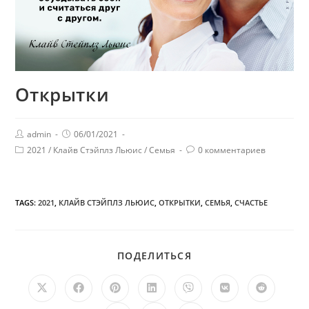
Открытки
admin
06/01/2021
2021
/
Клайв Стэйплз Льюис
/
Семья
0 комментариев
TAGS:
2021
,
КЛАЙВ СТЭЙПЛЗ ЛЬЮИС
,
ОТКРЫТКИ
,
СЕМЬЯ
,
СЧАСТЬЕ
ПОДЕЛИТЬСЯ
ПОДЕЛИТЬСЯ
ЭТИМ
КОНТЕНТОМ
Открывается
Открывается
Открывается
Открывается
Открывается
Открывается
Открыв
в
в
в
в
в
в
в