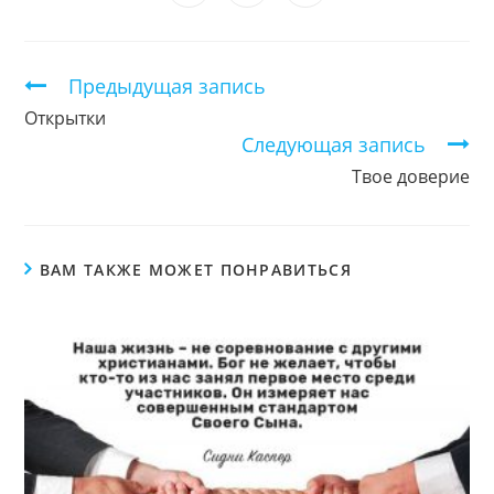
окне
окне
окне
окне
окне
окне
окне
в
в
в
новом
новом
новом
окне
окне
окне
Продолжить
Предыдущая запись
чтение
Открытки
Следующая запись
Твое доверие
ВАМ ТАКЖЕ МОЖЕТ ПОНРАВИТЬСЯ