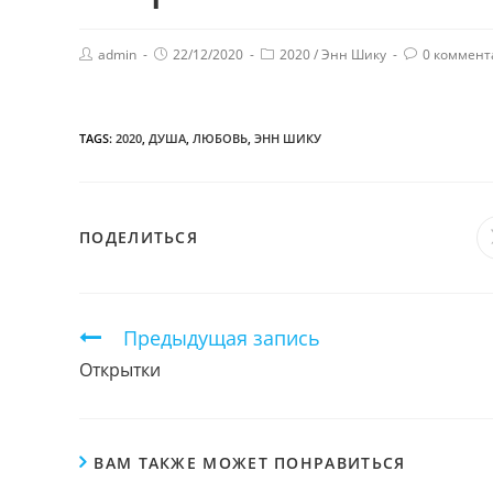
admin
22/12/2020
2020
/
Энн Шику
0 коммент
TAGS:
2020
,
ДУША
,
ЛЮБОВЬ
,
ЭНН ШИКУ
ПОДЕЛИТЬСЯ
ПОДЕЛИТЬСЯ
ЭТИМ
КОНТЕНТОМ
Продолжить
Предыдущая запись
чтение
Открытки
ВАМ ТАКЖЕ МОЖЕТ ПОНРАВИТЬСЯ