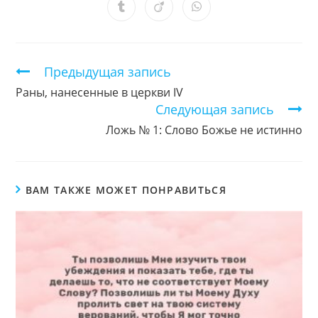
новом
новом
новом
новом
новом
новом
новом
Открывается
Открывается
Открывается
окне
окне
окне
окне
окне
окне
окне
в
в
в
новом
новом
новом
окне
окне
окне
Продолжить
Предыдущая запись
чтение
Раны, нанесенные в церкви IV
Следующая запись
Ложь № 1: Слово Божье не истинно
ВАМ ТАКЖЕ МОЖЕТ ПОНРАВИТЬСЯ