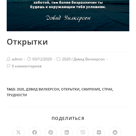
Открытки
admin
03/12/2020
2020
/
Дэвид Вилкерсон
0 комментариев
TAGS:
2020
,
ДЭВИД ВИЛКЕРСОН
,
ОТКРЫТКИ
,
СМИРЕНИЕ
,
СТРАХ
,
ТРУДНОСТИ
ПОДЕЛИТЬСЯ
ПОДЕЛИТЬСЯ
ЭТИМ
КОНТЕНТОМ
Открывается
Открывается
Открывается
Открывается
Открывается
Открывается
Открыв