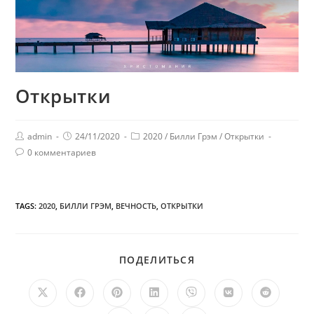
Открытки
admin
24/11/2020
2020
/
Билли Грэм
/
Открытки
0 комментариев
TAGS:
2020
,
БИЛЛИ ГРЭМ
,
ВЕЧНОСТЬ
,
ОТКРЫТКИ
ПОДЕЛИТЬСЯ
ПОДЕЛИТЬСЯ
ЭТИМ
КОНТЕНТОМ
Открывается
Открывается
Открывается
Открывается
Открывается
Открывается
Открыв
в
в
в
в
в
в
в