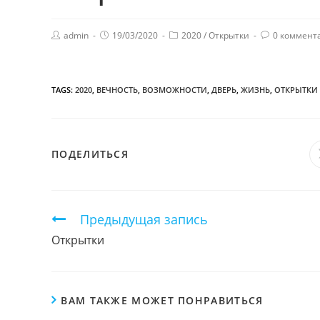
admin
19/03/2020
2020
/
Открытки
0 коммент
TAGS:
2020
,
ВЕЧНОСТЬ
,
ВОЗМОЖНОСТИ
,
ДВЕРЬ
,
ЖИЗНЬ
,
ОТКРЫТКИ
ПОДЕЛИТЬСЯ
ПОДЕЛИТЬСЯ
ЭТИМ
КОНТЕНТОМ
Продолжить
Предыдущая запись
чтение
Открытки
ВАМ ТАКЖЕ МОЖЕТ ПОНРАВИТЬСЯ