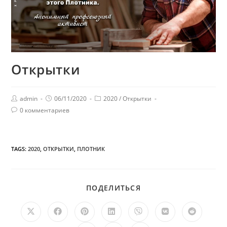
Открытки
admin
06/11/2020
2020
/
Открытки
0 комментариев
TAGS:
2020
,
ОТКРЫТКИ
,
ПЛОТНИК
ПОДЕЛИТЬСЯ
ПОДЕЛИТЬСЯ
ЭТИМ
КОНТЕНТОМ
Открывается
Открывается
Открывается
Открывается
Открывается
Открывается
Открыв
в
в
в
в
в
в
в