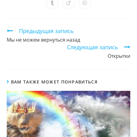
новом
новом
новом
новом
новом
новом
новом
Открывается
Открывается
Открывается
окне
окне
окне
окне
окне
окне
окне
в
в
в
новом
новом
новом
окне
окне
окне
Продолжить
Предыдущая запись
чтение
Мы не можем вернуться назад
Следующая запись
Открытки
ВАМ ТАКЖЕ МОЖЕТ ПОНРАВИТЬСЯ