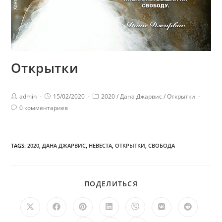
Открытки
admin
15/02/2020
2020
/
Дана Джарвис
/
Открытки
0 комментариев
TAGS:
2020
,
ДАНА ДЖАРВИС
,
НЕВЕСТА
,
ОТКРЫТКИ
,
СВОБОДА
ПОДЕЛИТЬСЯ
ПОДЕЛИТЬСЯ
ЭТИМ
КОНТЕНТОМ
Открывается
Открывается
Открывается
Открывается
Открывается
Открывается
Открыв
в
в
в
в
в
в
в