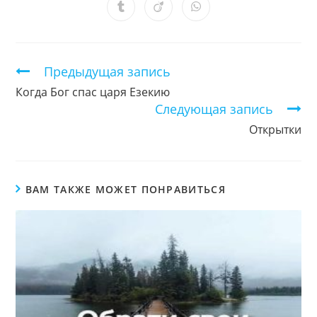
новом
новом
новом
новом
новом
новом
новом
Открывается
Открывается
Открывается
окне
окне
окне
окне
окне
окне
окне
в
в
в
новом
новом
новом
окне
окне
окне
Продолжить
Предыдущая запись
чтение
Когда Бог спас царя Езекию
Следующая запись
Открытки
ВАМ ТАКЖЕ МОЖЕТ ПОНРАВИТЬСЯ