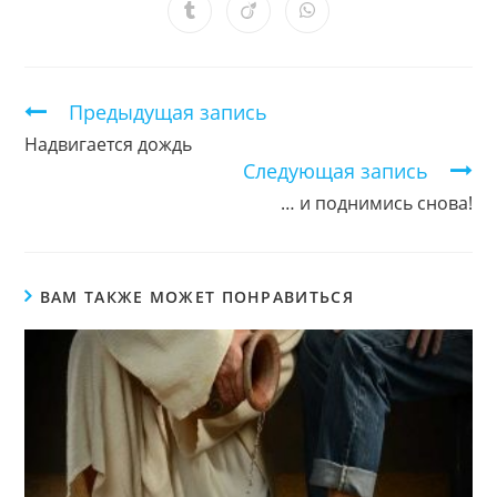
новом
новом
новом
новом
новом
новом
новом
Открывается
Открывается
Открывается
окне
окне
окне
окне
окне
окне
окне
в
в
в
новом
новом
новом
окне
окне
окне
Продолжить
Предыдущая запись
чтение
Надвигается дождь
Следующая запись
… и поднимись снова!
ВАМ ТАКЖЕ МОЖЕТ ПОНРАВИТЬСЯ