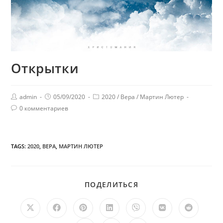
Открытки
admin
05/09/2020
2020
/
Вера
/
Мартин Лютер
0 комментариев
TAGS:
2020
,
ВЕРА
,
МАРТИН ЛЮТЕР
ПОДЕЛИТЬСЯ
ПОДЕЛИТЬСЯ
ЭТИМ
КОНТЕНТОМ
Открывается
Открывается
Открывается
Открывается
Открывается
Открывается
Открыв
в
в
в
в
в
в
в