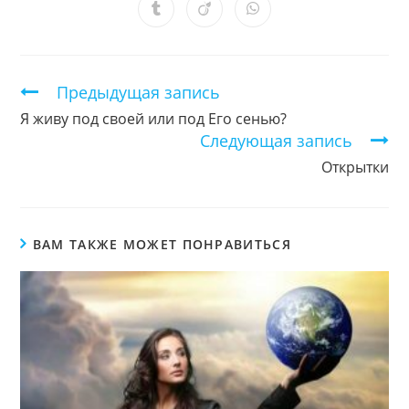
новом
новом
новом
новом
новом
новом
новом
Открывается
Открывается
Открывается
окне
окне
окне
окне
окне
окне
окне
в
в
в
новом
новом
новом
окне
окне
окне
Продолжить
Предыдущая запись
чтение
Я живу под своей или под Его сенью?
Следующая запись
Открытки
ВАМ ТАКЖЕ МОЖЕТ ПОНРАВИТЬСЯ