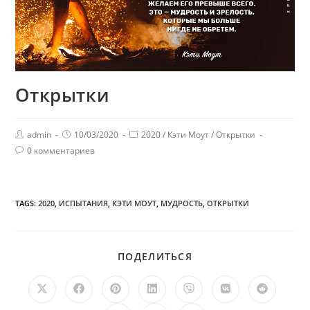
Открытки
admin
10/03/2020
2020
/
Кэти Моут
/
Открытки
0 комментариев
TAGS:
2020
,
ИСПЫТАНИЯ
,
КЭТИ МОУТ
,
МУДРОСТЬ
,
ОТКРЫТКИ
ПОДЕЛИТЬСЯ
ПОДЕЛИТЬСЯ
ЭТИМ
КОНТЕНТОМ
Открывается
Открывается
Открывается
Открывается
Открывается
Открывается
Открыв
в
в
в
в
в
в
в